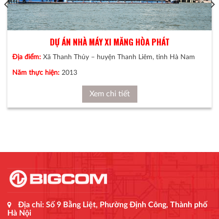
DỰ ÁN NHÀ MÁY XI MĂNG HÒA PHÁT
Địa điểm:
Xã Thanh Thủy – huyện Thanh Liêm, tỉnh Hà Nam
Năm thực hiện:
2013
Xem chi tiết
Địa chỉ: Số 9 Bằng Liệt, Phường Định Công, Thành phố
Hà Nội