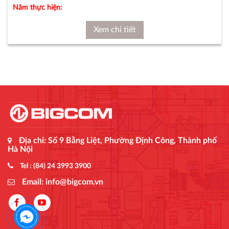
Năm thực hiện:
Xem chi tiết
Địa chỉ: Số 9 Bằng Liệt, Phường Định Công, Thành phố
Hà Nội
Tel : (84) 24 3993 3900
Email: info@bigcom.vn