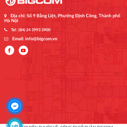
Địa chỉ: Số 9 Bằng Liệt, Phường Định Công, Thành phố
Hà Nội
Tel : (84) 24 3993 3900
Email: info@bigcom.vn
Bigcom kỷ niệm 14 năm thành lập
11 Tháng Mười Một, 2024
Ngày 10/11/2024 tại Monaco Linh Đàm Restaurant, Công ty cổ
phần Bigcom đã tổ chức chương trình kỷ niệm 14 năm ngày
thành lập công ty (11/11/2010 – 11/11/2024).
Xem thêm ...