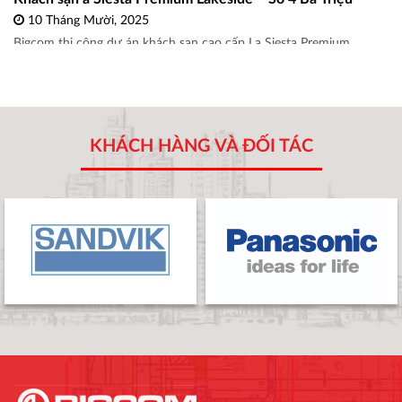
10 Tháng Mười, 2025
Bigcom thi công dự án khách sạn cao cấp La Siesta Premium
Lakeside Ha Noi
Xem thêm ...
KHÁCH HÀNG VÀ ĐỐI TÁC
Bigcom triển khai thi công cơ điện dự án Nhà máy nhựa
VN
25 Tháng Mười Một, 2024
Dự án nhà máy nhựa VN tại Thủy Nguyên, Hải Phòng được
Bigcom triển khai thi công từ tháng 5.2024
Xem thêm ...