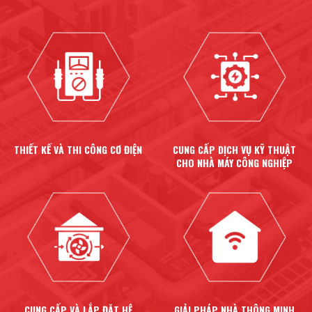
THIẾT KẾ VÀ THI CÔNG CƠ ĐIỆN
CUNG CẤP DỊCH VỤ KỸ THUẬT
CHO NHÀ MÁY CÔNG NGHIỆP
CUNG CẤP VÀ LẮP ĐẶT HỆ
GIẢI PHÁP NHÀ THÔNG MINH