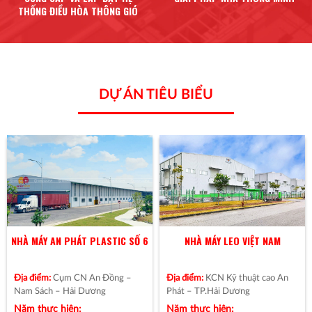
THỐNG ĐIỀU HÒA THÔNG GIÓ
DỰ ÁN TIÊU BIỂU
NHÀ MÁY LEO VIỆT NAM
NHÀ MÁY KHÍ CÔNG NGHIỆP
VINASANFU
Địa điểm:
KCN Kỹ thuật cao An
Địa điểm:
Khu công nghiệp Đình
Phát – TP.Hải Dương
Vũ, Cát Hải, Hải Phòng
Năm thực hiện:
Năm thực hiện:
2020