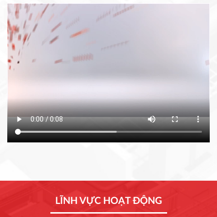
LĨNH VỰC HOẠT ĐỘNG