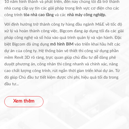
10 năm hình thành và phát triển, đến nay chúng tôi đã trở thành
nhà cung cấp uy tín các giải pháp trong lĩnh vực cơ điện cho các
công trình
tòa nhà cao tầng
và các
nhà máy công nghiệp.
Với định hướng trở thành công ty hàng đầu ngành M&E về tốc độ
xử lý và hoàn thành công việc, Bigcom đang áp dụng tối đa các giải
pháp công nghệ và số hóa vào quá trình quản lý và vận hành. Đặc
biệt Bigcom đã ứng dụng
mô hình BIM
vào triển khai hầu hết các
dự án của công ty. Hệ thống bản vẽ thiết thi công sử dụng phần
mềm Revit 3D rõ ràng, trực quan giúp chủ đầu tư dễ dàng phê
duyệt phương án, công nhân thi công nhanh và chính xác, nâng
cao chất lượng công trình, rút ngắn thời gian triển khai dự án. Từ
đó giúp Chủ đầu tư tiết kiệm được chi phí, hiệu quả tối đa trong
đầu tư...
Xem thêm